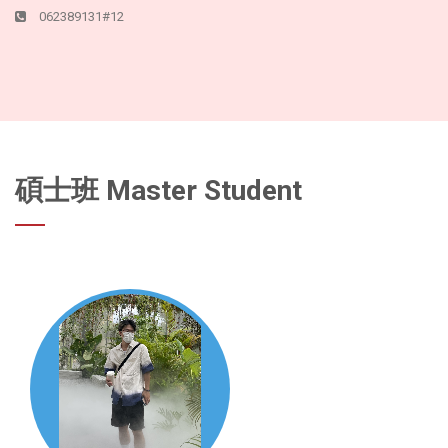
062389131#12
碩士班 Master Student