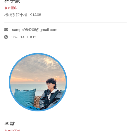
林子豪
奈米壓印
機械系館十樓 - 91A08
samps984208@gmail.com
062389131#12
李韋