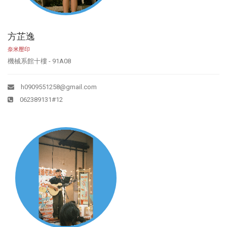
方芷逸
奈米壓印
機械系館十樓 - 91A08
h0909551258@gmail.com
062389131#12