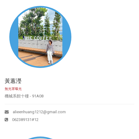
黃蕙瀅
無光罩曝光
機械系館十樓 - 91A08
alieenhuang1212@gmail.com
062389131#12