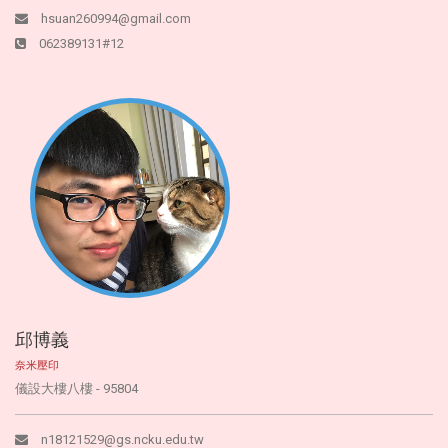
hsuan260994@gmail.com
062389131#12
邱博義
奈米壓印
儀設大樓八樓 - 95804
n18121529@gs.ncku.edu.tw