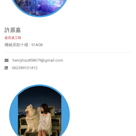
許原嘉
超音波工程
機械系館十樓 - 91A08
henryhsu858679@gmail.com
062389131#12