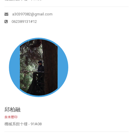
a30397082@gmail.com
062389131#12
邱柏融
奈米壓印
機械系館十樓 - 91A08