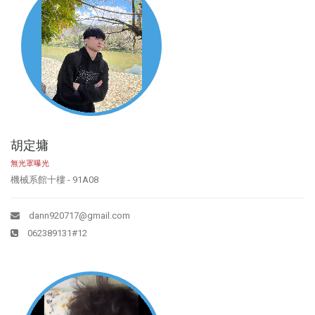
胡定墉
無光罩曝光
機械系館十樓 - 91A08
dann920717@gmail.com
062389131#12