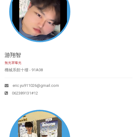
游翔智
無光罩曝光
機械系館十樓 - 91A08
eric.yu911026@gmail.com
062389131#12