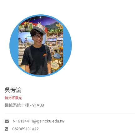
吳芳諭
無光罩曝光
機械系館十樓 - 91A08
N16134411@gs.ncku.edu.tw
062389131#12