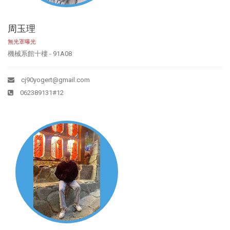
周玉理
無光罩曝光
機械系館十樓 - 91A08
cj90yogert@gmail.com
062389131#12